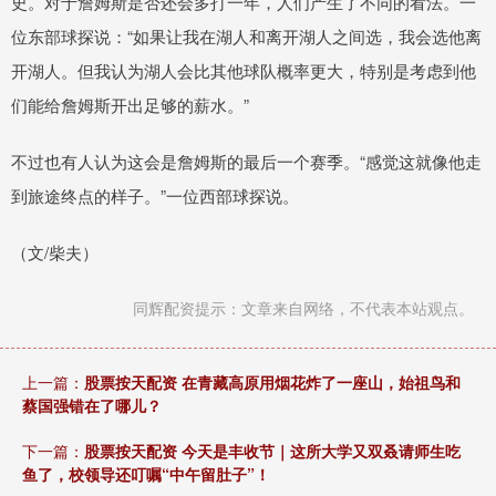
史。对于詹姆斯是否还会多打一年，人们产生了不同的看法。一
位东部球探说：“如果让我在湖人和离开湖人之间选，我会选他离
开湖人。但我认为湖人会比其他球队概率更大，特别是考虑到他
们能给詹姆斯开出足够的薪水。”
不过也有人认为这会是詹姆斯的最后一个赛季。“感觉这就像他走
到旅途终点的样子。”一位西部球探说。
（文/柴夫）
同辉配资提示：文章来自网络，不代表本站观点。
上一篇：
股票按天配资 在青藏高原用烟花炸了一座山，始祖鸟和
蔡国强错在了哪儿？
下一篇：
股票按天配资 今天是丰收节｜这所大学又双叒请师生吃
鱼了，校领导还叮嘱“中午留肚子”！