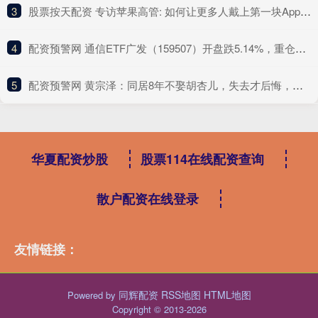
3
​股票按天配资 专访苹果高管: 如何让更多人戴上第一块Apple Watch?
4
​配资预警网 通信ETF广发（159507）开盘跌5.14%，重仓股中际旭创跌5.29%，中国电信跌0.89%
5
​配资预警网 黄宗泽：同居8年不娶胡杏儿，失去才后悔，迟来的深情比草都轻贱
华夏配资炒股
股票114在线配资查询
散户配资在线登录
友情链接：
同辉配资
RSS地图
HTML地图
Powered by
Copyright
© 2013-2026