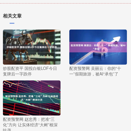
相关文章
炒股配资平 国投白银LOF今日
配资预警网 吴丽云：你的“十
复牌后一字跌停
一”假期旅游，被AI“承包”了
配资预警网 赵忠秀：把准“三
化”方向 让实体经济“大树”根深
叶茂