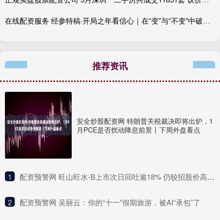
在线配资服务 经参特稿·开局之年看信心｜在“变”与“不变”中破浪前行——从首季答卷看中国经济韧性密码
推荐资讯
安全炒股配资网 特朗普关税裁决即将出炉，1
月PCE是否扰动降息前景丨下周外盘看点
1
​配资预警网 旺山旺水-B上市次日回吐逾18% 仍较招股价高约一倍
2
​配资预警网 吴丽云：你的“十一”假期旅游，被AI“承包”了