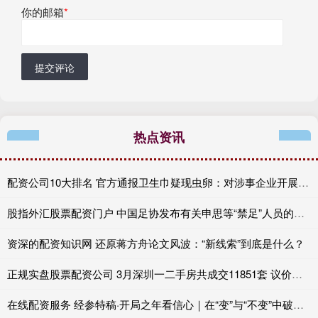
你的邮箱
*
提交评论
热点资讯
配资公司10大排名 官方通报卫生巾疑现虫卵：对涉事企业开展核查
股指外汇股票配资门户 中国足协发布有关申思等“禁足”人员的情况通报
资深的配资知识网 还原蒋方舟论文风波：“新线索”到底是什么？
正规实盘股票配资公司 3月深圳一二手房共成交11851套 议价空间同步收窄
在线配资服务 经参特稿·开局之年看信心｜在“变”与“不变”中破浪前行——从首季答卷看中国经济韧性密码