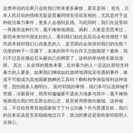
这类举动的后果只会给我们带来更多麻烦，甚至是祸： 首先，日
本人民目前的情绪无疑是普遍同情安倍前首相的，尤其是对于这
种政治暴力事件，更多人会感到反感。与此同时，我们在这里却
一再推崇这种行为，毫不掩饰地调侃、讽刺，大家是否思考过，
那些本来对中国友好的人，看到我们如此反应后会有何感想？那
些原本就对我们心存敌意的人，是否因此会加深对我们的仇恨？
仇恨的种子一旦播下，未来的和平与合作又怎能期望？最终，我
们不过是在搬起石头砸自己的脚罢了，这样的举动绝非最佳选
择。 其次，从全球的视角来看，反对暴力的人一定远比那些支持
暴力的人要多。如果我们继续如此放肆地调侃安倍遇刺事件，难
道不可能成为其他国家挑衅的工具吗？鹬蚌相争渔翁得利这种道
理，恐怕很多人都明白。 面对邻国的事情，我们本可以选择袖手
旁观，冷眼看待，然而却偏偏要不遗余力地参与其中，毫不掩饰
地表现出我们吃瓜群众的心态，甚至将局势推向极端。这种做
法，不仅给世界其他国家留下了什么印象？作为普通百姓，我们
的任务应该是安安稳稳地过日子，政治的事还是留给那些聪明人
去操心。