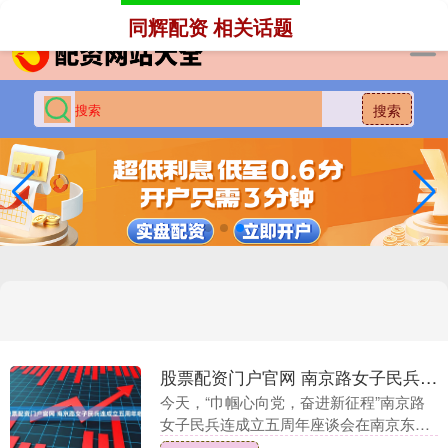
-->
同辉配资 相关话题
搜索
股票配资门户官网 南京路女子民兵连成立五周年啦！
今天，“巾帼心向党，奋进新征程”南京路
女子民兵连成立五周年座谈会在南京东路
街道广场驿党群服务中心举行。 黄浦区委