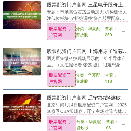
股票配资门户官网 三星电子股价上涨 报道称12层堆叠HBM3E芯片产品通过英伟达测试
专题：市场高位震荡波动加大 机构建议关
注低位板块与“拒绝调整”资产股票配资门
户官网 三星电子股价一度上涨3.6%，此前
股票配资门
分类：华夏配
查看：
韩国媒体报道称，其12层堆叠HBM3E芯
户官网
资炒股
250
片....
股票配资门户官网 上海用原子造芯片路线图曝光：“换道超车”5年追平国际先进制程
图为原集微科技现场展示的二维半导体产
品。（文汇报记者 张懿 摄） 很难想象，
在上海浦东川沙一座看上去有些传统、有
股票配资门
分类：华夏配
查看：
些拥挤的工业园区，居然“隐居”着集成电
户官网
资炒股
118
路产业的未....
股票配资门户官网 辽宁终结4连败笑傲德比：付豪18分统治内线 姜宇星战旧主给力
北京时间1月4日股票配资门户官网，2025-
26赛季CBA常规赛，辽宁主场对阵吉林展
开东北德比，姜宇星首次对阵旧主吉林，
股票配资门
分类：华夏配
查看：
老将李晓旭迎来赛季首秀。辽宁在次节开
户官网
资炒股
93
局扩....