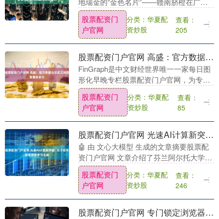
地瑞金的“金色名片”——赣南脐橙在广州
举行专场推介会。本次活动深度链接原产
股票配资门
分类：华夏配
查看：
地与粤港澳大湾区核心市场，通过政府推
户官网
资炒股
205
介、企业签....
股票配资门户官网 高盛：官方数据与现实之间的背离有多大
FinGraph是中文财经世界唯一一家每日图
形化早晚专栏股票配资门户官网，为专注
于全球市场的专业人士提供简短、准确、
股票配资门
分类：华夏配
查看：
全面的每日概览。每天只需几分钟即可领
户官网
资炒股
85
先市场。....
股票配资门户官网 光速AI计算新突破: 光子技术改写深度学习未来
🤖 由 文心大模型 生成的文章摘要股票配
资门户官网 文章介绍了芬兰阿尔托大学联
合多国科研机构成功开发出基 近日，国际
股票配资门
分类：华夏配
查看：
权威期刊《自然・光子学》刊登了一项颠
户官网
资炒股
246
覆性成果....
股票配资门户官网 专门锁定浏览器主页的病毒正在蔓延, 腾讯搜索输入法回应