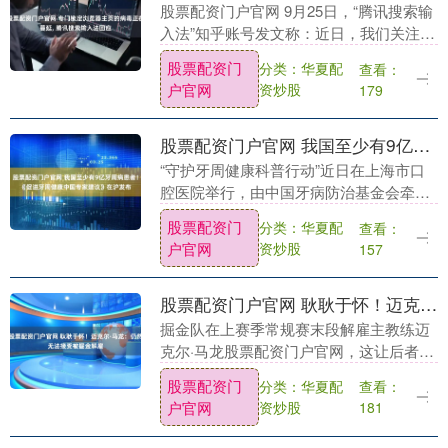
股票配资门户官网 9月25日，“腾讯搜索输
入法”知乎账号发文称：近日，我们关注到
有关搜狗输入法“存在病毒漏洞”的不实信
股票配资门
分类：华夏配
查看：
息。经核查，该问题源于一项尚未正式发
户官网
资炒股
179
布的测....
股票配资门户官网 我国至少有9亿牙周病患者！《促进牙周健康中国专家建议》在沪发布
“守护牙周健康科普行动”近日在上海市口
腔医院举行，由中国牙病防治基金会牵头
编撰的《促进牙周健康中国专家建议》于
股票配资门
分类：华夏配
查看：
同日发布，该建议旨在提升大众对牙周病
户官网
资炒股
157
的认知、增强预....
股票配资门户官网 耿耿于怀！迈克尔·马龙：仍然无法接受被掘金解雇
掘金队在上赛季常规赛末段解雇主教练迈
克尔·马龙股票配资门户官网，这让后者至
今耿耿于怀。 近日在接受采访时，马龙表
股票配资门
分类：华夏配
查看：
示，“我仍然对在丹佛的结局感到不快，我
户官网
资炒股
181
希望能够按....