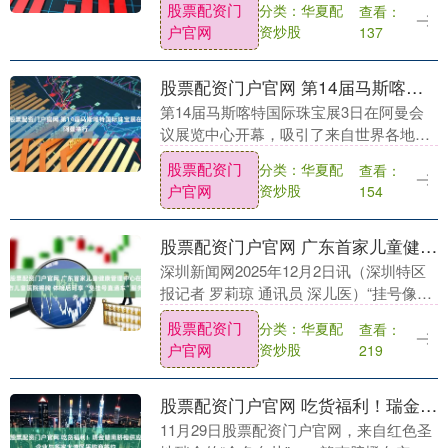
股票配资门
分类：华夏配
查看：
副书记、区长徐惠丽代表黄浦区委员会致
户官网
资炒股
137
贺信，向连队....
股票配资门户官网 第14届马斯喀特国际珠宝展在阿曼举行
第14届马斯喀特国际珠宝展3日在阿曼会
议展览中心开幕，吸引了来自世界各地的
30多家参展商。 新华社音视频部制作股票
股票配资门
分类：华夏配
查看：
配资门户官网 发布于：北京市....
户官网
资炒股
154
股票配资门户官网 广东首家儿童健康管理中心在市儿童医院揭牌 体检后可享“免挂号直通车”服务
深圳新闻网2025年12月2日讯（深圳特区
报记者 罗莉琼 通讯员 深儿医）“挂号像抢
票，候诊排长队，带着孩子在不同科室楼
股票配资门
分类：华夏配
查看：
上楼下跑……”带娃体检的这些烦恼，将有
户官网
资炒股
219
全....
股票配资门户官网 吃货福利！瑞金赣南脐橙供应企业与多家大湾区采购商签约
11月29日股票配资门户官网，来自红色圣