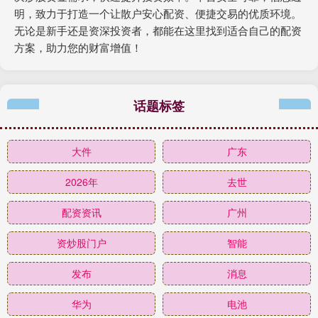
明，致力于打造一个让散户安心配资、便捷交易的优质环境。
无论是新手还是资深投资者，都能在这里找到适合自己的配资
方案，助力您的财富增值！
话题标签
大件
广东
2026年
去世
配资资讯
广州
资炒股门户
智能
发布
消息
华为
电池