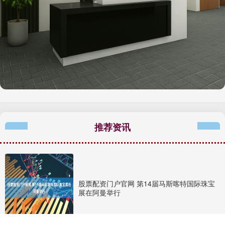
推荐资讯
股票配资门户官网 第14届马斯喀特国际珠宝
展在阿曼举行